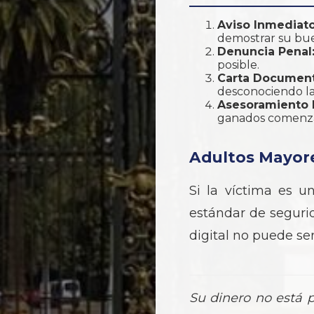
Aviso Inmediato
demostrar su bue
Denuncia Penal
posible.
Carta Document
desconociendo la 
Asesoramiento 
ganados comenza
Adultos Mayore
Si la víctima es un
estándar de seguri
digital no puede se
Su dinero no está 