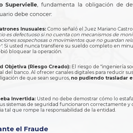
o Supervielle
, fundamenta la obligación de de
uario debe conocer:
atrones Inusuales:
Como señaló el Juez Mariano Castro e
icio es defectuoso si no cuenta con mecanismos de moni
aciones sospechosas o movimientos que no guardan relac
"
. Si usted nunca transfiere su sueldo completo en minu
ebió bloquear la operación.
d Objetiva (Riesgo Creado):
El riesgo de "ingeniería soc
al del banco. Al ofrecer canales digitales para reducir sus
ligación de que sean seguros,
no pudiendo trasladar el
ueba Invertida:
Usted no debe demostrar cómo lo estafa
us sistemas de seguridad funcionaron correctamente y q
a tal que rompe la responsabilidad de la entidad.
ante el Fraude