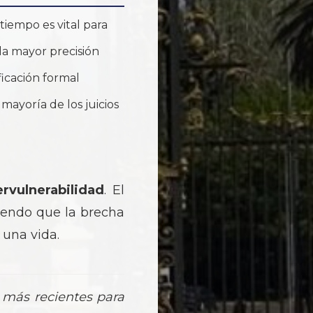
iempo es vital para
 la mayor precisión
ficación formal
mayoría de los juicios
ervulnerabilidad
. El
iendo que la brecha
 una vida.
 más recientes para