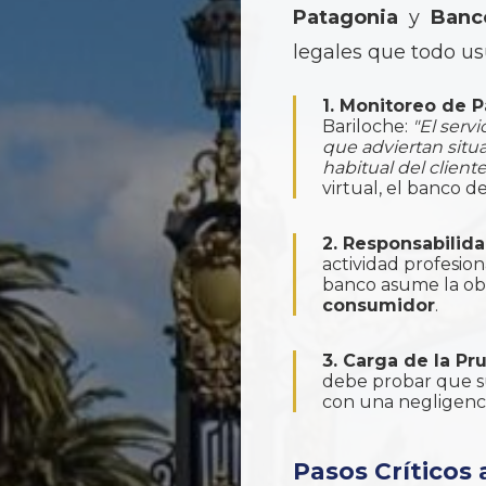
Patagonia
y
Banc
legales que todo us
1. Monitoreo de P
Bariloche:
"El serv
que adviertan situ
habitual del cliente
virtual, el banco d
2. Responsabilida
actividad profesion
banco asume la ob
consumidor
.
3. Carga de la Pr
debe probar que s
con una negligenci
Pasos Críticos 