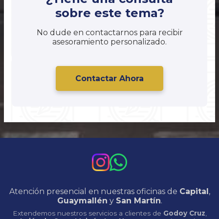
sobre este tema?
No dude en contactarnos para recibir
asesoramiento personalizado.
Contactar Ahora
Atención presencial en nuestras oficinas de
Capital
,
Guaymallén
y
San Martín
.
Extendemos nuestros servicios a clientes de
Godoy Cruz
,