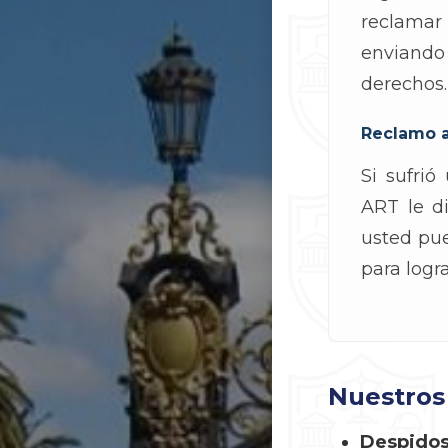
reclamar
enviando
derechos.
Reclamo a
Si sufri
ART le d
usted pu
para logr
Nuestros 
Despidos