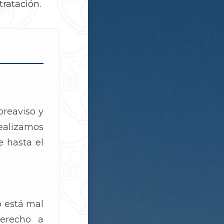
tratación.
preaviso y
Realizamos
e hasta el
o está mal
derecho a