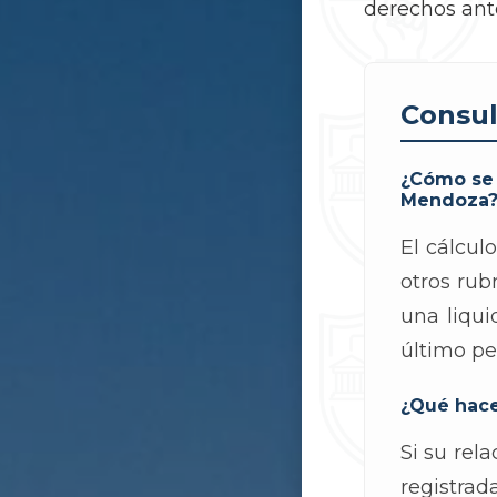
derechos ante
Consul
¿Cómo se 
Mendoza
El cálcul
otros rub
una liqui
último pe
¿Qué hace
Si su rel
registra