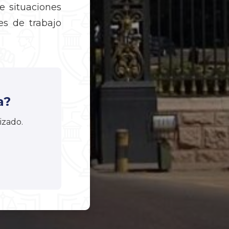
 situaciones
es de trabajo
a?
izado.