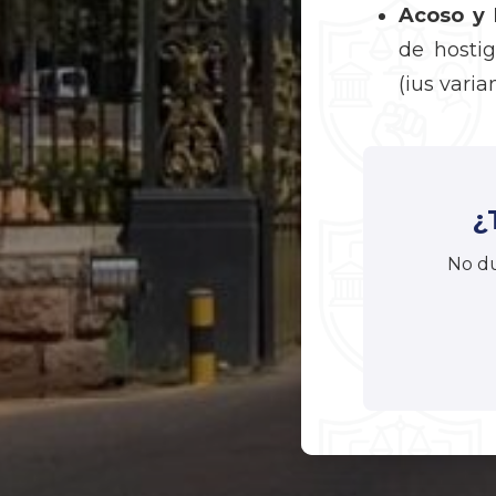
Acoso y 
de hostig
(ius varian
¿
No du