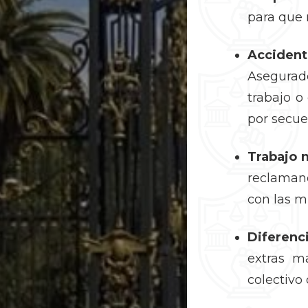
para que 
Acciden
Asegurad
trabajo o
por secuel
Trabajo 
reclaman
con las mu
Diferenci
extras m
colectivo 