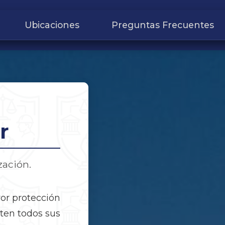
Ubicaciones
Preguntas Frecuentes
r
ación.
yor protección
eten todos sus