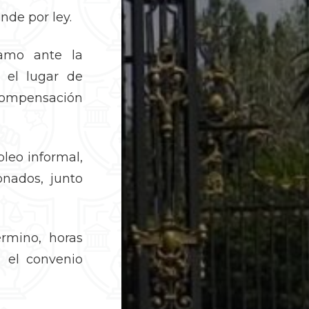
nde por ley.
amo ante la
 el lugar de
 compensación
leo informal,
onados, junto
mino, horas
n el convenio