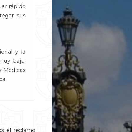
ar rápido
teger sus
onal y la
muy bajo,
s Médicas
ca.
os el reclamo